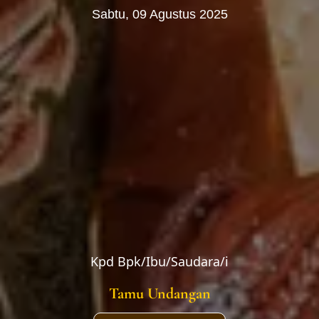
Sabtu, 09 Agustus 2025
The Wedding of
Yogi
&
Yorlin
Kpd Bpk/Ibu/Saudara/i
Tamu Undangan
Mohon maaf apabila ada kesalahan penulisan nama/gelar
Kpd Bpk/Ibu/Saudara/i
Tamu Undangan