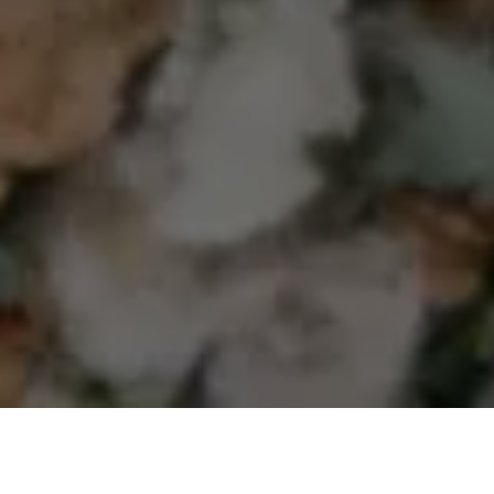
Couple
Event
Gallery
Wish
Gift
Assalamu’alaikum Wr. Wb.