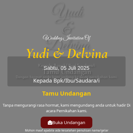
Yudi
&
Wedding Invitation Of
Delvina
Yudi & Delvina
Kepada Bapak/ Ibu/ Saudara/i
Sabtu, 05 Juli 2025
Tamu Undangan
Dengan hormat anda kami undang ke pesta pernikahan kami.
Kepada Bpk/Ibu/Saudara/i
Tamu Undangan
Tanpa mengurangi rasa hormat, kami mengundang anda untuk hadir Di
acara Pernikahan kami.
Buka Undangan
Mohon maaf apabila ada kesalahan penulisan nama/gelar