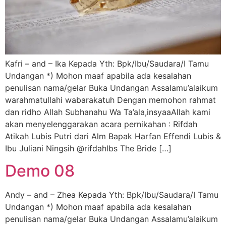
Kafri – and – Ika Kepada Yth: Bpk/Ibu/Saudara/I Tamu
Undangan *) Mohon maaf apabila ada kesalahan
penulisan nama/gelar Buka Undangan Assalamu’alaikum
warahmatullahi wabarakatuh Dengan memohon rahmat
dan ridho Allah Subhanahu Wa Ta’ala,insyaaAllah kami
akan menyelenggarakan acara pernikahan : Rifdah
Atikah Lubis Putri dari Alm Bapak Harfan Effendi Lubis &
Ibu Juliani Ningsih @rifdahlbs The Bride […]
Demo 08
Andy – and – Zhea Kepada Yth: Bpk/Ibu/Saudara/I Tamu
Undangan *) Mohon maaf apabila ada kesalahan
penulisan nama/gelar Buka Undangan Assalamu’alaikum