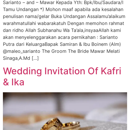
Sarianto – and – Mawar Kepada Yth: Bpk/Ibu/Saudara/I
Tamu Undangan *) Mohon maaf apabila ada kesalahan
penulisan nama/gelar Buka Undangan Assalamu’alaikum
warahmatullahi wabarakatuh Dengan memohon rahmat
dan ridho Allah Subhanahu Wa Ta’ala,insyaaAllah kami
akan menyelenggarakan acara pernikahan : Sarianto
Putra dari KeluargaBapak Samiran & Ibu Boinem (Alm)
@maleo_sarianto The Groom The Bride Mawar Melati
Sinaga,A.Md […]
Wedding Invitation Of Kafri
& Ika