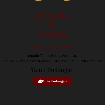
Pesando
&
Polma
Selasa, 24 Juni 2025
Kepada Yth: Bpk/Ibu/Saudara/i
KAMI MENGUNDANG ANDA UNTUK MERAYAKAN PERNIKAHAN KAMI
Tamu Undangan
Buka Undangan