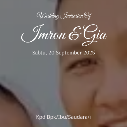
Wedding Invitation Of
The Wedding of
Imron & Gia
Imron
&
Sabtu, 20 September 2025
Gia
Kpd Bpk/Ibu/Saudara/i
Kepada Bapak, Ibu, Saudara/i