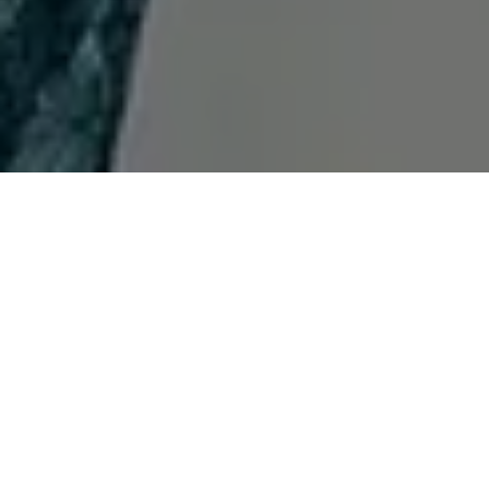
Gallery
Couple
Event
Wish
Gift