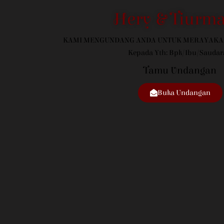
Hery & Tiurma
KAMI MENGUNDANG ANDA UNTUK MERAYAKA
Kepada Yth: Bpk/Ibu/Saudar
Tamu Undangan
Buka Undangan