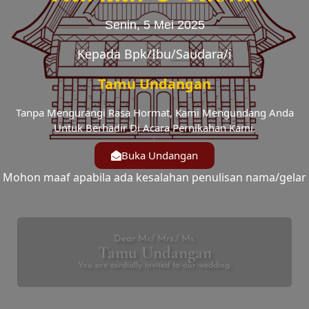
Senin, 5 Mei 2025
Kepada Bpk/Ibu/Saudara/i
Tamu Undangan
Tanpa Mengurangi Rasa Hormat, Kami Mengundang Anda
Untuk Berhadir Di Acara Pernikahan Kami.
Buka Undangan
Mohon maaf apabila ada kesalahan penulisan nama/gelar
Dear Mr./ Mrs./ Ms.
Tamu Undangan
You are cordially invited to our wedding.