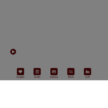
Couple
Event
Gallery
Wish
Gift
Salam Sejahtera Bagi
Kita Semua