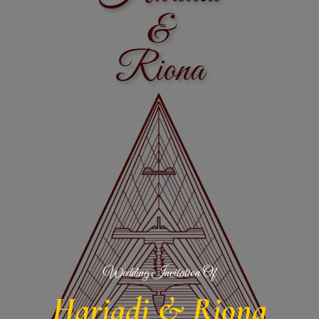
&
Riona
Wedding Invitation Of
Hariadi & Riona