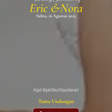
Eric &Nora
The Wedding Of
Sabtu, 16 Agustus 2025
Eric
&
Nora
Kpd Bpk/Ibu/Saudara/i
Tamu Undangan
Mohon maaf apabila ada kesalahan penulisan nama/gelar
Kpd Bpk/Ibu/Saudara/i
Tamu Undangan