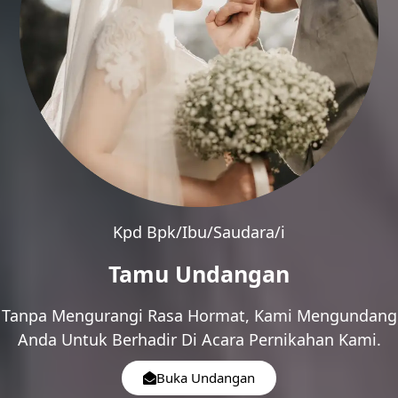
consectetur adipiscing elit
Kpd Bpk/Ibu/Saudara/i
Tamu Undangan
Tanpa Mengurangi Rasa Hormat, Kami Mengundang
Anda Untuk Berhadir Di Acara Pernikahan Kami.
Walimatul Ursy
Buka Undangan