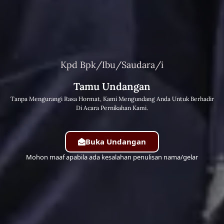
Kpd Bpk/Ibu/Saudara/i
Kepada Bapak, Ibu, Saudara/i
Tamu Undangan
Tamu Undangan
Mohon maaf jika ada kesalahan dalam penulisan nama dan
Tanpa Mengurangi Rasa Hormat, Kami Mengundang Anda Untuk Berhadir
gelar
Di Acara Pernikahan Kami.
Buka Undangan
Mohon maaf apabila ada kesalahan penulisan nama/gelar